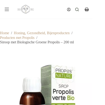
Ga
naar
de
Winkelwagen
inhoud
Home
/
Honing, Gezondheid, Bijenproducten
/
Producten met Propolis
/
Siroop met Biologische Groene Propolis – 200 ml