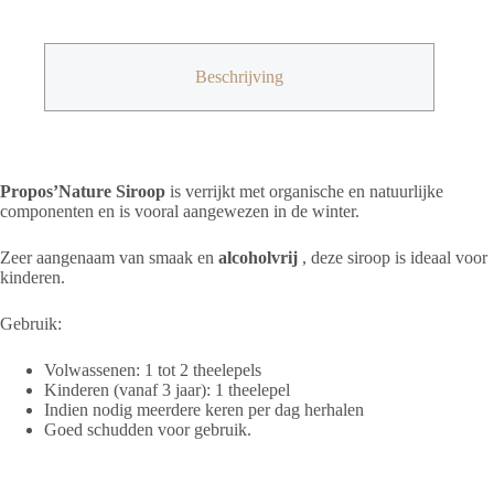
Propolis
-
200
ml
Beschrijving
aantal
Propos’Nature Siroop
is verrijkt met organische en natuurlijke
componenten en is vooral aangewezen in de winter.
Zeer aangenaam van smaak en
alcoholvrij
, deze siroop is ideaal voor
kinderen.
Gebruik:
Volwassenen:
1 tot 2 theelepels
Kinderen (vanaf 3 jaar):
1 theelepel
Indien nodig meerdere keren per dag herhalen
Goed schudden voor gebruik.