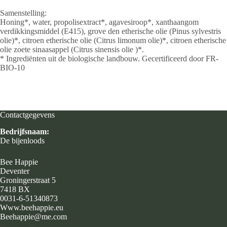
Samenstelling:
Honing*, water, propolisextract*, agavesiroop*, xanthaangom
verdikkingsmiddel (E415), grove den etherische olie (Pinus sylvestris
olie)*, citroen etherische olie (Citrus limonum olie)*, citroen etherische
olie zoete sinaasappel (Citrus sinensis olie )*.
* Ingrediënten uit de biologische landbouw. Gecertificeerd door FR-
BIO-10
Contactgegevens
Bedrijfsnaam:
De bijenloods
Bee Happie
Deventer
Groningerstraat 5
7418 BX
0031-6-51340873
Www.beehappie.eu
Beehappie@me.com