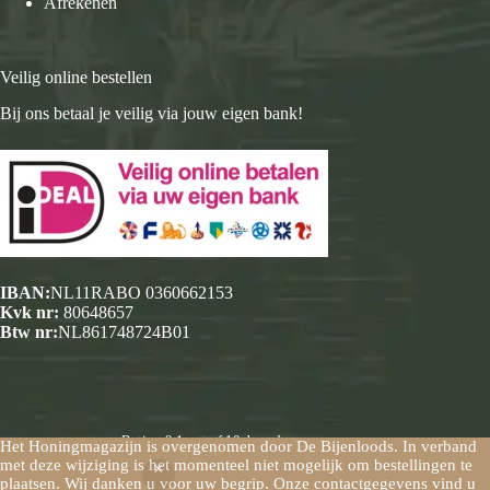
Afrekenen
Veilig online bestellen
Bij ons betaal je veilig via jouw eigen bank!
IBAN:
NL11RABO 0360662153
Kvk nr:
80648657
Btw nr:
NL861748724B01
Rating
9.1
out of 10, based on
Het Honingmagazijn is overgenomen door De Bijenloods. In verband
238
customer reviews
met deze wijziging is het momenteel niet mogelijk om bestellingen te
Copyright © 2026 Het Honingmagazijn - Mogelijk gemaakt
plaatsen. Wij danken u voor uw begrip. Onze contactgegevens vind u