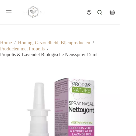
Ga
naar
de
Winkelwagen
inhoud
Home
/
Honing, Gezondheid, Bijenproducten
/
Producten met Propolis
/
Propolis & Lavendel Biologische Neusspray 15 ml