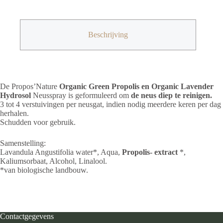
Neusspray
15
ml
aantal
Beschrijving
De Propos’Nature
Organic Green Propolis en Organic Lavender
Hydrosol
Neusspray is geformuleerd om
de neus diep te reinigen.
3 tot 4 verstuivingen per neusgat, indien nodig meerdere keren per dag
herhalen.
Schudden voor gebruik.
Samenstelling:
Lavandula Angustifolia water*, Aqua,
Propolis-
extract
*,
Kaliumsorbaat, Alcohol, Linalool.
*van biologische landbouw.
Contactgegevens