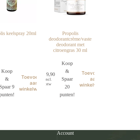
lis keelspray 20ml
Propolis
deodorantcrème/vaste
deodorant met
citroengras 30 ml
Koop
Koop
&
Toevoegen
€
19,90
Toevoegen
aan
&
Spaar
incl.
aan
btw
winkelwagen
Spaar 9
20
winkelwagen
punten!
punten!
Account