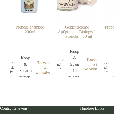
Propolis shampoo
Gezichtscrème
Propo
200ml
Api’propolis Biologisch
– Propolis – 50 ml
Koop
Koop
&
Toevoegen
€
14,95
Toevoegen
€
6,45
€
9,35
aan
&
Spaar
incl.
aan
incl.
incl.
btw
winkelwagen
Spaar 6
15
btw
btw
winkelwagen
punten!
punten!
Contactgegevens
Handige Links