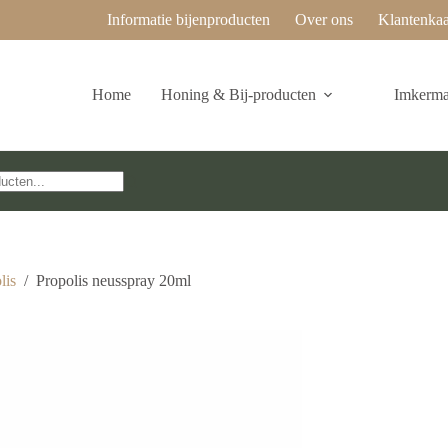
Informatie bijenproducten
Over ons
Klantenkaa
Home
Honing & Bij-producten
Imkermat
lis
/
Propolis neusspray 20ml