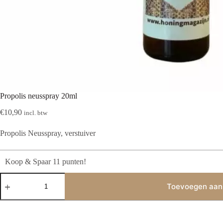
Propolis neusspray 20ml
€
10,90
incl. btw
Propolis Neusspray, verstuiver
Koop & Spaar 11 punten!
Propolis
neusspray
Toevoegen aan
20ml
aantal