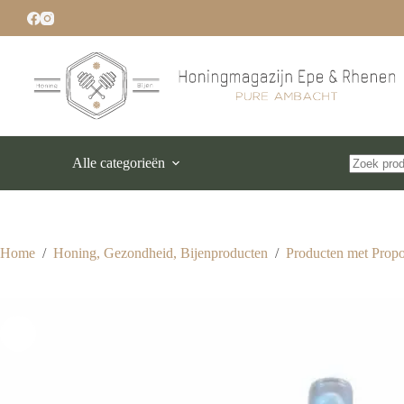
Ga
naar
de
inhoud
Alle categorieën
Geen
resultaten
Home
/
Honing, Gezondheid, Bijenproducten
/
Producten met Propo