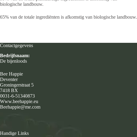
biologische landbouw.
65% van de totale ingrediënten is afkomstig van biologische landbouw.
Contactgegevens
Bedrijfsnaam:
De bijenloods
Bee Happie
Deventer
Groningerstraat 5
7418 BX
0031-6-51340873
Www.beehappie.eu
Beehappie@me.com
Handige Links