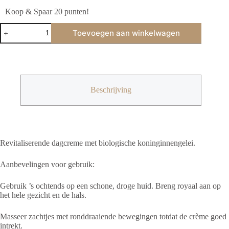
Koop & Spaar 20 punten!
Revitaliserende
Toevoegen aan winkelwagen
dagcreme
met
biologische
koninginnengelei
50ml
aantal
Beschrijving
Revitaliserende dagcreme met biologische koninginnengelei.
Aanbevelingen voor gebruik:
Gebruik ’s ochtends op een schone, droge huid. Breng royaal aan op
het hele gezicht en de hals.
Masseer zachtjes met ronddraaiende bewegingen totdat de crème goed
intrekt.