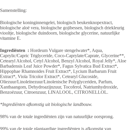
Samenstelling:
Biologische koninginnengelei, biologisch beukenknopextract,
biologische aloë vera, biologische gojibessen, biologisch driekleurig
viooltje, biologische duindoorn, biologische glycerine, natuurlijke
vitamine E.
Ingrediënten :
Hordeum Vulgare stengelwater*, Aqua,
Caprylic/Capric Triglyceride, Coco-Caprylate/Caprate, Glycerine**,
Cetearyl Alcohol, Cetyl Alcohol, Benzyl Alcohol, Royal Jelly*, Aloe
Barbadensis Leaf Juice Powder*, Fagus Sylvatica Bud Extract*,
Hippophae Rhamnoides Fruit Extract*, Lycium Barbarum Fruit
Extract*, Viola Tricolor Extract*, Cetearyl Glucoside,
Oliezuur/Linoleïnezuur/Linolenische Polyglyceriden, Parfum,
Xanthaangom, Dehydroazijnzuur, Tocoferol, Natriumhydroxide,
Benzoëzuur, Citroenzuur, LINALOOL, CITRONELLOL.
*Ingrediënten afkomstig uit biologische landbouw.
98% van de totale ingrediënten zijn van natuurlijke oorsprong.
99% van de totale plantaardige ingrediënten is afkomstig van