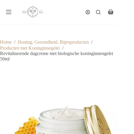
Ga
naar
de
Winkelwagen
inhoud
Home
/
Honing, Gezondheid, Bijenproducten
/
Producten met Koninginnegelei
/
Revitaliserende dagcreme met biologische koninginnengelei
50ml