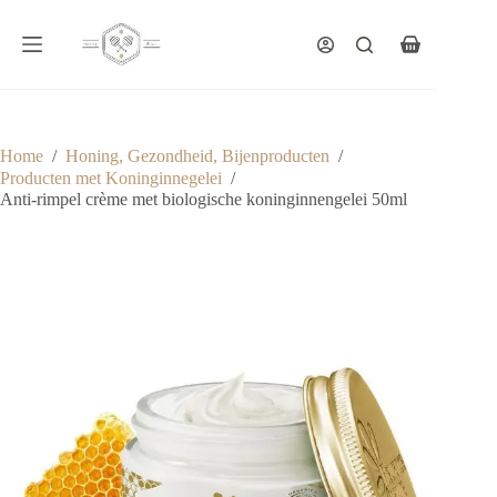
Ga
naar
de
Winkelwagen
inhoud
Home
/
Honing, Gezondheid, Bijenproducten
/
Producten met Koninginnegelei
/
Anti-rimpel crème met biologische koninginnengelei 50ml