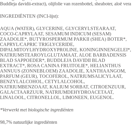
Buddleja davidii-extract), olijfolie van rozenbottel, sheaboter, aloë vera
INGREDIËNTEN (INCI-lijst):
AQUA (WATER), GLYCERINE, GLYCERYLSTEARAAT,
COCO-CAPRYLAAT, SESAMUM INDICUM (SESAM)
ZAADOLIE*, BUTYROSPERMUM PARKII (SHEA) BOTER*,
CAPRYL/CAPRIC TRIGLYCERIDE,
DIPALMITOYLHYDROXYPROLINE, KONINGINNENGELEI*,
NATRIUMSTEAROYLGLUTAMAAT, ALOE BARBADENSIS
BLAD SAPPOEDER*, BUDDLEJA DAVIDII BLAD
EXTRACT*, ROSA CANINA FRUITOLIE*, HELIANTHUS
ANNUUS (ZONNEBLOEM) ZAADOLIE, XANTHAANGOM,
PARFUM (GEUR), TOCOFEROL, NATRIUMSALICYLAAT,
BENZYLALCOHOL, CETYLALCOHOL,
NATRIUMBENZOAAT, KALIUM SORBAT, CITROENZUUR,
GALACTAARZUUR, NATRIUMDEHYDROACETAAT,
LINALOOL, CITRONELLOL, LIMONEEN, EUGENOL.
*Verwerkt met biologische ingrediënten
98,7% natuurlijke ingrediënten