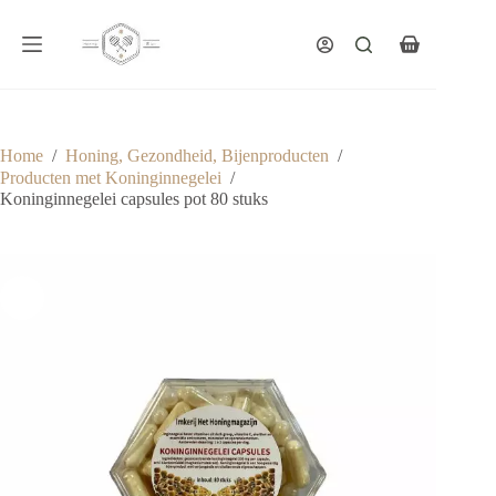
Ga
naar
de
Winkelwagen
inhoud
Home
/
Honing, Gezondheid, Bijenproducten
/
Producten met Koninginnegelei
/
Koninginnegelei capsules pot 80 stuks