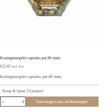
Koninginnegelei capsules pot 80 stuks
€
22,85
incl. btw
Koninginnegelei capsules, pot 80 stuks
Koop & Spaar 23 punten!
Koninginnegelei
Toevoegen aan winkelwagen
capsules
pot
80