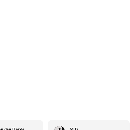
Gerrit van den Hardenberg
M B