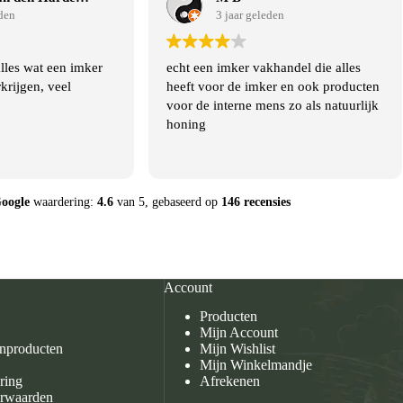
eden
3 jaar geleden
alles wat een imker
echt een imker vakhandel die alles
rkrijgen, veel
heeft voor de imker en ook producten
voor de interne mens zo als natuurlijk
honing
geholpen.
oogle
waardering:
4.6
van 5,
gebaseerd op
146 recensies
Account
Producten
Mijn Account
enproducten
Mijn Wishlist
Mijn Winkelmandje
ring
Afrekenen
rwaarden