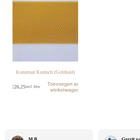
Kunstraat Kuntsch (Golzkast)
Toevoegen aan
€
26,25
incl. btw
winkelwagen
M B