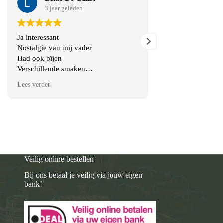
3 jaar geleden
3 jaar gel
Ja interessant
Uitgebreid assorti
Nostalgie van mij vader
Had ook bïjen
Verschillende smaken
En andere artikelen over en van bïjen
Lees verder
Veilig online bestellen
Bij ons betaal je veilig via jouw eigen
bank!