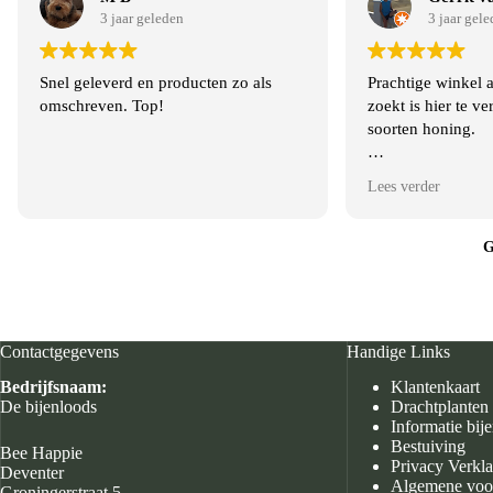
3 jaar geleden
3 jaar gel
Snel geleverd en producten zo als
Prachtige winkel 
omschreven. Top!
zoekt is hier te ve
soorten honing.
Werd vriendelijk 
Lees verder
G
Contactgegevens
Handige Links
Bedrijfsnaam:
Klantenkaart
De bijenloods
Drachtplanten
Informatie bij
Bestuiving
Bee Happie
Privacy Verkla
Deventer
Algemene voo
Groningerstraat 5