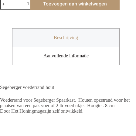
Toevoegen aan winkelwagen
-
hout
-
voor
Segeberger.
aantal
Beschrijving
Aanvullende informatie
Segeberger voederrand hout
Voederrand voor Segeberger Spaarkast. Houten opzetrand voor het
plaatsen van een pak voer of 2 ltr voerbakje. Hoogte : 8 cm
Door Het Honingmagazijn zelf ontwikkeld.