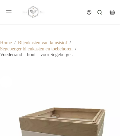
Ga
naar
de
Winkelwagen
inhoud
Home
/
Bijenkasten van kunststof
/
Segeberger bijenkasten en toebehoren
/
Voederrand – hout – voor Segeberger.