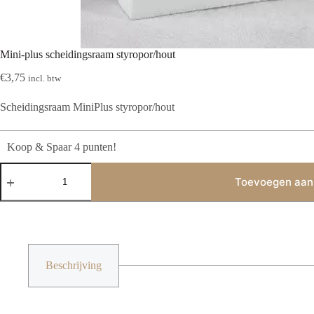
Mini-plus scheidingsraam styropor/hout
€
3,75
incl. btw
Scheidingsraam MiniPlus styropor/hout
Koop & Spaar 4 punten!
Mini-
plus
Toevoegen aan
scheidingsraam
styropor/hout
aantal
Beschrijving