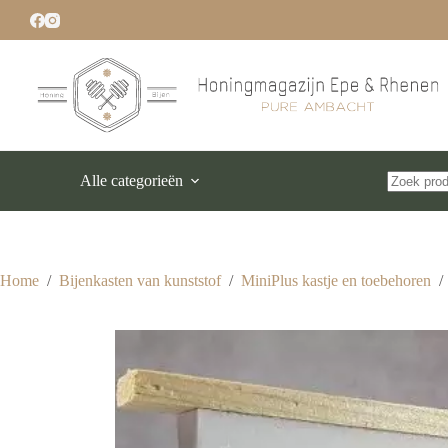
Ga
naar
de
inhoud
Alle categorieën
Geen
resultaten
Home
/
Bijenkasten van kunststof
/
MiniPlus kastje en toebehoren
/