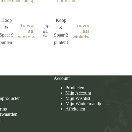
m met ontluchting
hoffmann
Koop
Koop
Toevoegen
Toevoegen
€
1,70
&
&
aan
aan
incl.
Spaar 9
Spaar 2
btw
winkelwagen
winkelwagen
punten!
punten!
Account
Producten
Mijn Account
enproducten
Mijn Wishlist
Mijn Winkelmandje
ring
Afrekenen
rwaarden
en