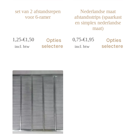
set van 2 afstandsrepen
Nederlandse maat
voor 6-ramer
afstandsstrips (spaarkast
en simplex nederlandse
maat)
Dit
Dit
€
1,25
-
€
1,50
€
0,75
-
€
1,95
Opties
Opties
product
product
Prijsklasse:
Prijsklasse:
selecteren
selecteren
incl. btw
incl. btw
heeft
heeft
€1,25
€0,75
meerdere
meerdere
tot
tot
variaties.
variaties.
€1,50
€1,95
Deze
Deze
optie
optie
kan
kan
gekozen
gekozen
worden
worden
op
op
de
de
productpagina
productpagina