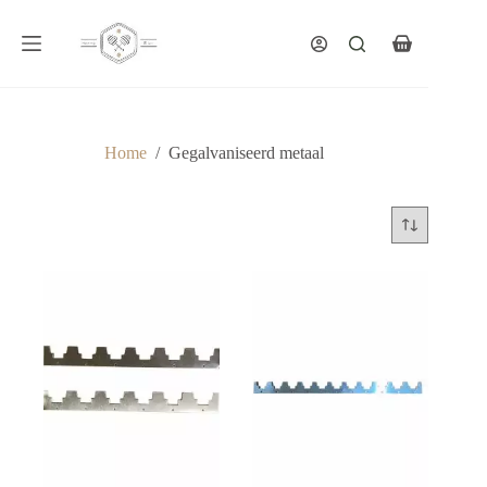
Ga
naar
de
Winkelwagen
inhoud
Home
/
Gegalvaniseerd metaal