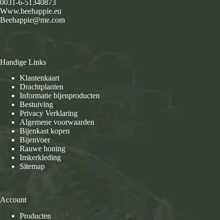
0031-6-51340873
Www.beehappie.eu
Beehappie@me.com
Handige Links
Klantenkaart
Drachtplanten
Informatie bijenproducten
Bestuiving
Privacy Verklaring
Algemene voorwaarden
Bijenkast kopen
Bijenvoer
Rauwe honing
Imkerkleding
Sitemap
Account
Producten