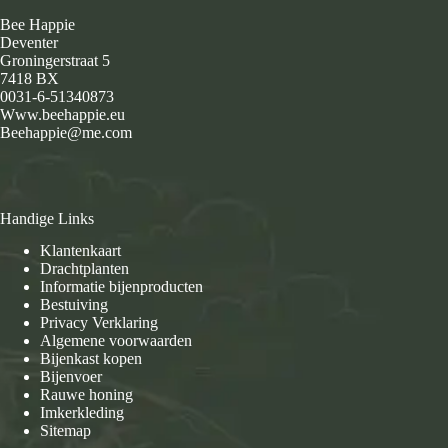
Bee Happie
Deventer
Groningerstraat 5
7418 BX
0031-6-51340873
Www.beehappie.eu
Beehappie@me.com
Handige Links
Klantenkaart
Drachtplanten
Informatie bijenproducten
Bestuiving
Privacy Verklaring
Algemene voorwaarden
Bijenkast kopen
Bijenvoer
Rauwe honing
Imkerkleding
Sitemap