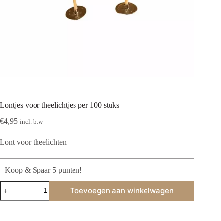
Lontjes voor theelichtjes per 100 stuks
€
4,95
incl. btw
Lont voor theelichten
Koop & Spaar 5 punten!
Lontjes
Toevoegen aan winkelwagen
voor
theelichtjes
per
100