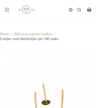
Ga
naar
de
Winkelwagen
inhoud
Home
/
Bijenwas kaarsen maken
/
Lontjes voor theelichtjes per 100 stuks