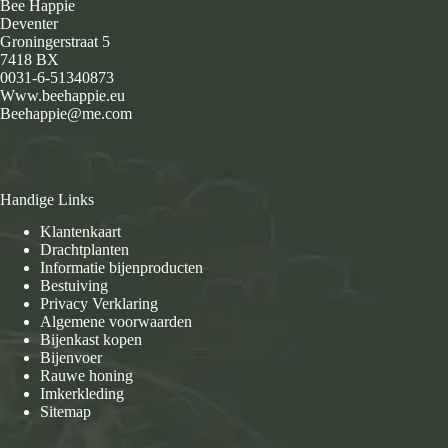
Bee Happie
Deventer
Groningerstraat 5
7418 BX
0031-6-51340873
Www.beehappie.eu
Beehappie@me.com
Handige Links
Klantenkaart
Drachtplanten
Informatie bijenproducten
Bestuiving
Privacy Verklaring
Algemene voorwaarden
Bijenkast kopen
Bijenvoer
Rauwe honing
Imkerkleding
Sitemap