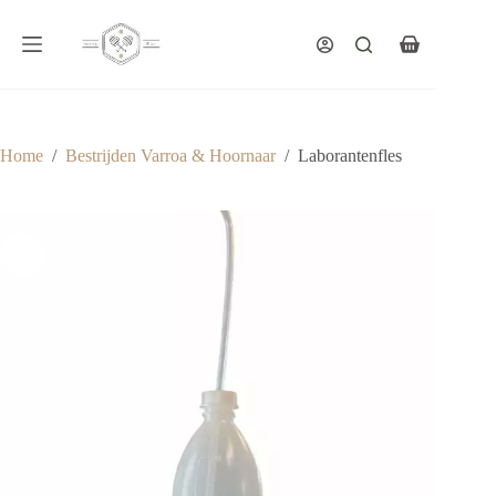
Ga
naar
de
Winkelwagen
inhoud
Home
/
Bestrijden Varroa & Hoornaar
/
Laborantenfles