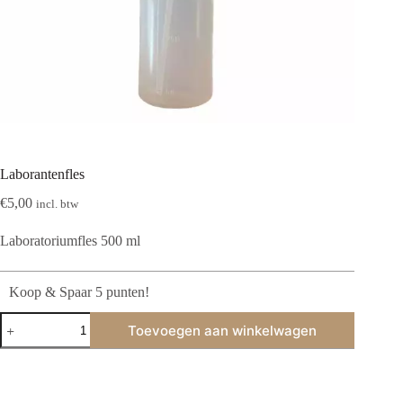
Laborantenfles
€
5,00
incl. btw
Laboratoriumfles 500 ml
Koop & Spaar 5 punten!
Laborantenfles
Toevoegen aan winkelwagen
aantal