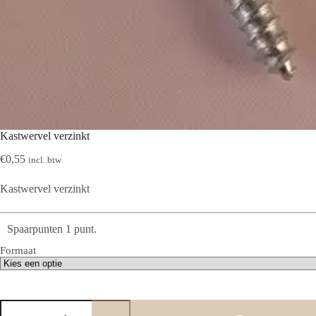
Kastwervel verzinkt
€
0,55
incl. btw
Kastwervel verzinkt
Spaarpunten 1 punt.
Formaat
Kastwervel