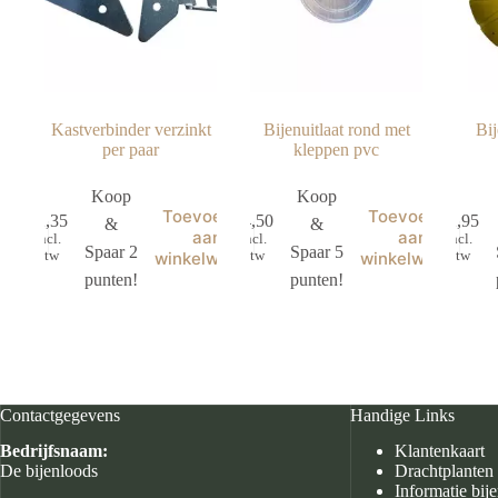
Kastverbinder verzinkt
Bijenuitlaat rond met
Bij
per paar
kleppen pvc
Koop
Koop
Toevoegen
Toevoegen
€
2,35
€
4,50
€
2,95
&
&
aan
aan
incl.
incl.
incl.
Spaar 2
Spaar 5
btw
btw
btw
winkelwagen
winkelwagen
punten!
punten!
Contactgegevens
Handige Links
Bedrijfsnaam:
Klantenkaart
De bijenloods
Drachtplanten
Informatie bij