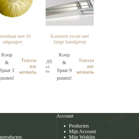
enuitlaat met 16
Kastriem zwart met
uitgangen
lange handgreep
Koop
Koop
Toevoegen
Toevoegen
€
8,95
&
&
aan
aan
incl.
Spaar 3
Spaar 9
btw
winkelwagen
winkelwagen
punten!
punten!
Account
Producten
Mijn Account
enproducten
Mijn Wishlist