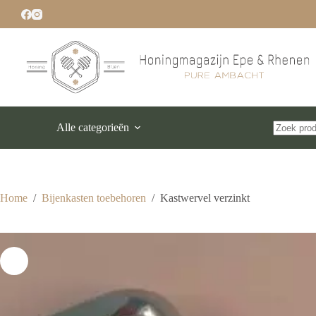
Ga
naar
de
inhoud
Alle categorieën
Geen
resultaten
Home
/
Bijenkasten toebehoren
/
Kastwervel verzinkt