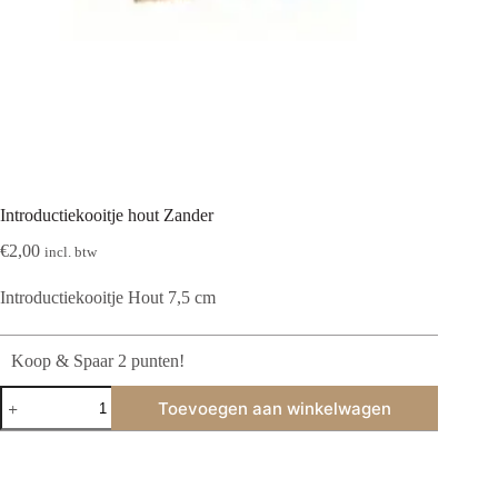
Introductiekooitje hout Zander
€
2,00
incl. btw
Introductiekooitje Hout 7,5 cm
Koop & Spaar 2 punten!
Introductiekooitje
Toevoegen aan winkelwagen
hout
Zander
aantal