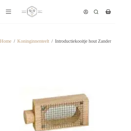
Ga
naar
de
Winkelwagen
inhoud
Home
/
Koninginnenteelt
/
Introductiekooitje hout Zander