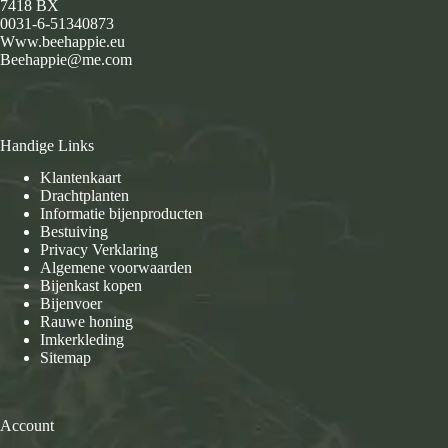
7418 BX
0031-6-51340873
Www.beehappie.eu
Beehappie@me.com
Handige Links
Klantenkaart
Drachtplanten
Informatie bijenproducten
Bestuiving
Privacy Verklaring
Algemene voorwaarden
Bijenkast kopen
Bijenvoer
Rauwe honing
Imkerkleding
Sitemap
Account