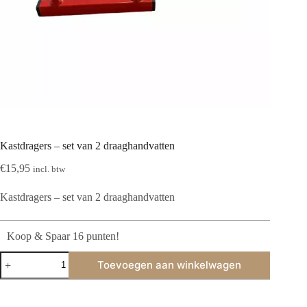
Kastdragers – set van 2 draaghandvatten
€
15,95
incl. btw
Kastdragers – set van 2 draaghandvatten
Koop & Spaar 16 punten!
Kastdragers
Toevoegen aan winkelwagen
-
set
van
2