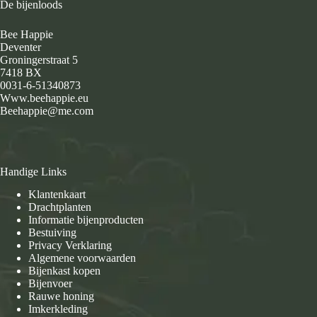
De bijenloods
Bee Happie
Deventer
Groningerstraat 5
7418 BX
0031-6-51340873
Www.beehappie.eu
Beehappie@me.com
Handige Links
Klantenkaart
Drachtplanten
Informatie bijenproducten
Bestuiving
Privacy Verklaring
Algemene voorwaarden
Bijenkast kopen
Bijenvoer
Rauwe honing
Imkerkleding