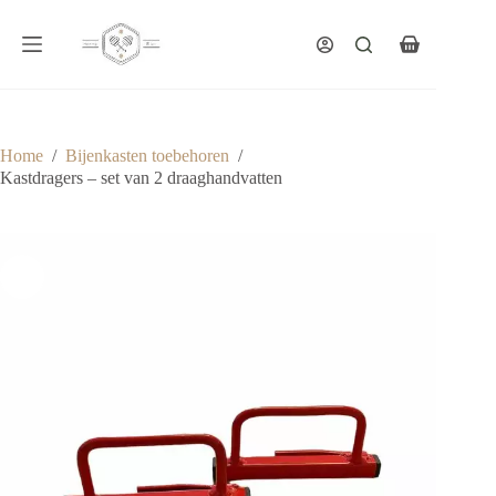
Ga
naar
de
Winkelwagen
inhoud
Home
/
Bijenkasten toebehoren
/
Kastdragers – set van 2 draaghandvatten