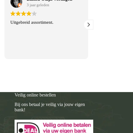
3 jaar geleden
3 jaar gel
Uitgebreid assortiment.
Altijd een warm en
wanneer we komen
kopen voor de bij
Veilig online bestellen
Bij ons betaal je veilig via jouw eigen
bank!