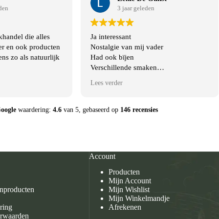
eden
3 jaar geleden
khandel die alles
Ja interessant
er en ook producten
Nostalgie van mij vader
ns zo als natuurlijk
Had ook bïjen
Verschillende smaken
En andere artikelen over en van bïjen
Lees verder
oogle
waardering:
4.6
van 5,
gebaseerd op
146 recensies
Account
Producten
Mijn Account
enproducten
Mijn Wishlist
Mijn Winkelmandje
ring
Afrekenen
rwaarden