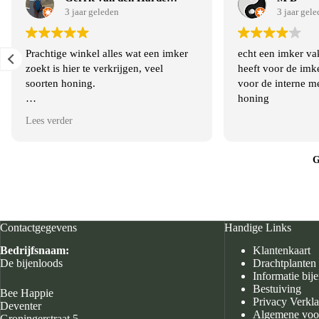
de
3 jaar geleden
3 jaar gel
productpagina
Prachtige winkel alles wat een imker
echt een imker va
zoekt is hier te verkrijgen, veel
heeft voor de imk
soorten honing.
voor de interne me
honing
Werd vriendelijk geholpen.
Lees verder
G
Contactgegevens
Handige Links
Bedrijfsnaam:
Klantenkaart
De bijenloods
Drachtplanten
Informatie bij
Bestuiving
Bee Happie
Privacy Verkla
Deventer
Algemene voo
Groningerstraat 5