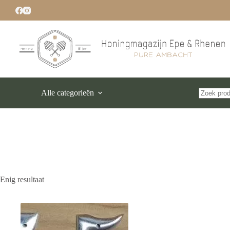
Ga
naar
de
inhoud
Alle categorieën
Geen
resultaten
Enig resultaat