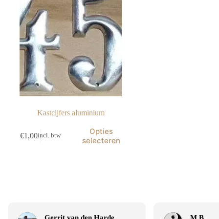
Kastcijfers aluminium
Dit
Opties
€
1,00
incl. btw
product
selecteren
heeft
meerdere
variaties.
Deze
optie
kan
gekozen
worden
op
Gerrit van den Hardenberg
M B