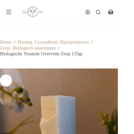
Ga
naar
de
Winkelwagen
inhoud
Home
/
Honing, Gezondheid, Bijenproducten
/
Zeep | Biologisch assortiment
/
Biologische Neutrale Overvette Zeep 135gr