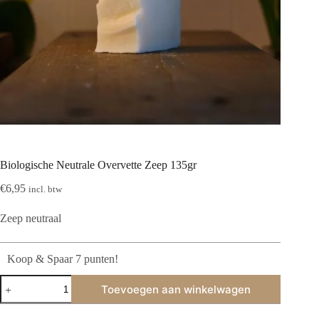
Biologische Neutrale Overvette Zeep 135gr
€
6,95
incl. btw
Zeep neutraal
Koop & Spaar 7 punten!
Biologische
Toevoegen aan winkelwagen
Neutrale
Overvette
Zeep