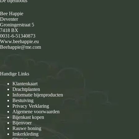
De bijenloods
Bee Happie
Deventer
Groningerstraat 5
7418 BX
0031-6-51340873
Www.beehappie.eu
Beehappie@me.com
Handige Links
Klantenkaart
Drachtplanten
Informatie bijenproducten
Bestuiving
Privacy Verklaring
Algemene voorwaarden
Bijenkast kopen
Bijenvoer
Rauwe honing
Imkerkleding