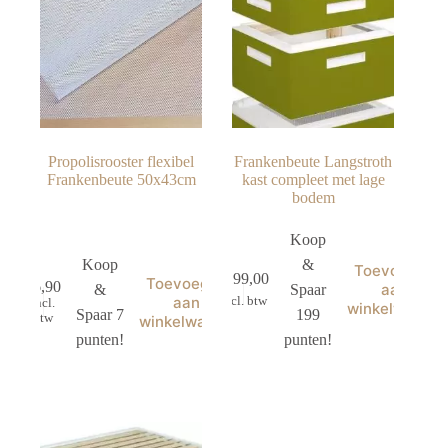
de
productpagina
Propolisrooster flexibel
Frankenbeute Langstroth
Frankenbeute 50x43cm
kast compleet met lage
bodem
Koop
Koop
&
Toevoegen
€
199,00
Toevoegen
€
6,90
aan
&
Spaar
aan
incl. btw
incl.
winkelwagen
Spaar 7
199
btw
winkelwagen
punten!
punten!