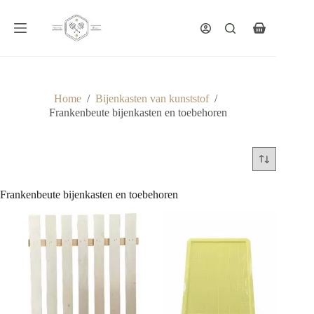
Ga
naar
de
Winkelwagen
inhoud
Home
/
Bijenkasten van kunststof
/
Frankenbeute bijenkasten en toebehoren
Frankenbeute bijenkasten en toebehoren