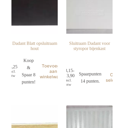
Dadant Blatt opsluitraam
Sluitraam Dadant voor
hout
styropor bijenkast
Koop
Toevoegen
€
8,25
&
€
8,15
-
aan
incl.
Dit
Spaarpunten
Opties
Spaar 8
€
13,90
btw
winkelwagen
product
Prijsklasse:
selectere
incl.
14 punten.
punten!
heeft
€8,15
btw
meerdere
tot
variaties.
€13,90
Deze
optie
kan
gekozen
worden
op