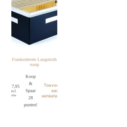
Frankenbeute Langstroth
romp
Koop
&
Toevoegen
€
27,95
aan
Spaar
incl.
btw
winkelwagen
28
punten!