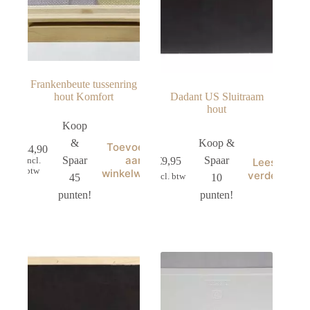
Frankenbeute tussenring
hout Komfort
Dadant US Sluitraam
hout
Koop
&
Koop &
Toevoegen
€
44,90
aan
Spaar
Spaar
€
9,95
Lees
incl.
btw
winkelwagen
verder
45
10
incl. btw
punten!
punten!