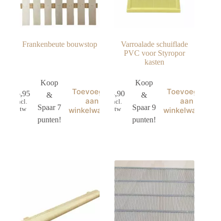
Frankenbeute bouwstop
Varroalade schuiflade
PVC voor Styropor
kasten
Koop
Koop
Toevoegen
Toevoegen
€
6,95
€
8,90
&
&
aan
aan
incl.
incl.
Spaar 7
Spaar 9
btw
btw
winkelwagen
winkelwagen
punten!
punten!