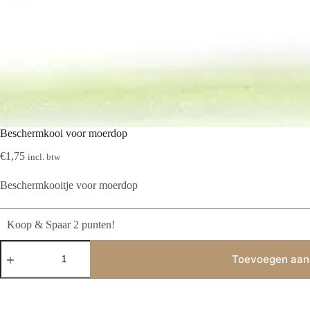
Beschermkooi voor moerdop
€
1,75
incl. btw
Beschermkooitje voor moerdop
Koop & Spaar 2 punten!
Beschermkooi
voor
Toevoegen aan
moerdop
aantal