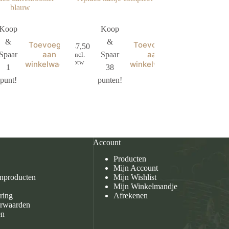
blauw
Koop
Koop
&
&
Toevoegen
Toevoegen
€
37,50
aan
aan
Spaar
Spaar
incl.
btw
winkelwagen
winkelwagen
1
38
punt!
punten!
Account
Producten
Mijn Account
enproducten
Mijn Wishlist
Mijn Winkelmandje
ring
Afrekenen
rwaarden
en