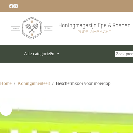
Ga
naar
de
inhoud
Alle categorieën
Geen
resultaten
Home
/
Koninginnenteelt
/
Beschermkooi voor moerdop