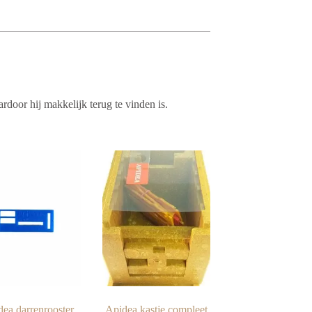
oor hij makkelijk terug te vinden is.
ea darrenrooster
Apidea kastje compleet