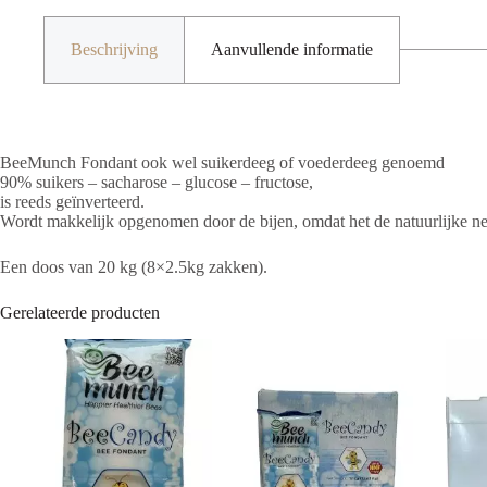
van
2,5
kg)
Beschrijving
Aanvullende informatie
aantal
BeeMunch Fondant ook wel suikerdeeg of voederdeeg genoemd
90% suikers – sacharose – glucose – fructose,
is reeds geïnverteerd.
Wordt makkelijk opgenomen door de bijen, omdat het de natuurlijke nec
Een doos van 20 kg (8×2.5kg zakken).
Gerelateerde producten