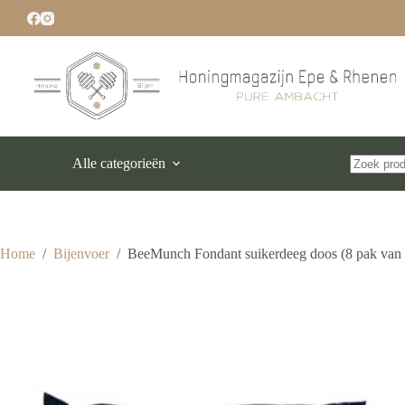
Ga
naar
de
inhoud
Alle categorieën
Geen
resultaten
Home
/
Bijenvoer
/
BeeMunch Fondant suikerdeeg doos (8 pak van 