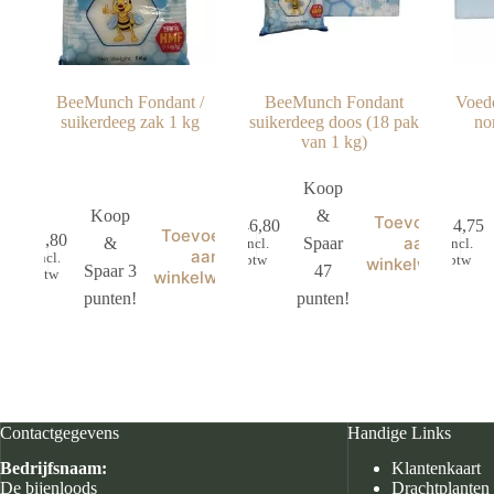
BeeMunch Fondant /
BeeMunch Fondant
Voed
suikerdeeg zak 1 kg
suikerdeeg doos (18 pak
no
van 1 kg)
Koop
Koop
&
Toevoegen
€
46,80
€
14,75
Toevoegen
€
2,80
aan
&
Spaar
incl.
incl.
aan
incl.
btw
btw
winkelwagen
Spaar 3
47
btw
winkelwagen
punten!
punten!
Contactgegevens
Handige Links
Bedrijfsnaam:
Klantenkaart
De bijenloods
Drachtplanten