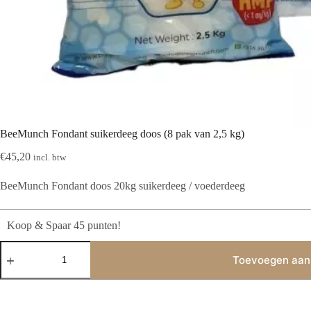
BeeMunch Fondant suikerdeeg doos (8 pak van 2,5 kg)
€
45,20
incl. btw
BeeMunch Fondant doos 20kg suikerdeeg / voederdeeg
Koop & Spaar 45 punten!
BeeMunch
Fondant
Toevoegen aan
suikerdeeg
doos
(8
pak