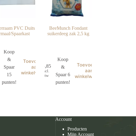
erraam PVC Duits
BeeMunch Fondant
rmaal/Spaarkast
suikerdeeg zak 2,5 kg
Koop
&
Koop
Toevoegen
Toevoegen
€
5,85
aan
Spaar
&
aan
incl.
winkelwagen
15
Spaar 6
btw
winkelwagen
punten!
punten!
Account
Producten
Mijn Account