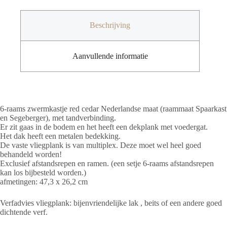
Red
Cedar
aantal
Beschrijving
Aanvullende informatie
6-raams zwermkastje red cedar Nederlandse maat (raammaat Spaarkast
en Segeberger), met tandverbinding.
Er zit gaas in de bodem en het heeft een dekplank met voedergat.
Het dak heeft een metalen bedekking.
De vaste vliegplank is van multiplex. Deze moet wel heel goed
behandeld worden!
Exclusief afstandsrepen en ramen. (een setje 6-raams afstandsrepen
kan los bijbesteld worden.)
afmetingen: 47,3 x 26,2 cm
Verfadvies vliegplank: bijenvriendelijke lak , beits of een andere goed
dichtende verf.