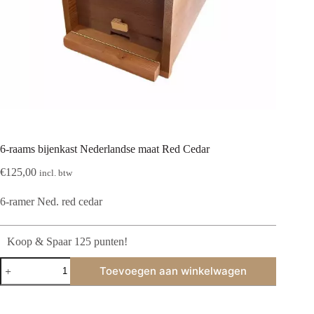
6-raams bijenkast Nederlandse maat Red Cedar
€
125,00
incl. btw
6-ramer Ned. red cedar
Koop & Spaar 125 punten!
6-
Toevoegen aan winkelwagen
raams
bijenkast
Nederlandse
maat